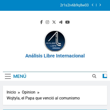
Saltar
2r1s2iv6b9q8w03
al
contenido
k07py63xyb6r3ta4
La prisión como herramienta de control:
Venezuela, Cuba y Nicaragua 2026
Venezuela: Plan Integral UNIMET para solventar
la crisis apocalíptica de La Guaira
2r1s2iv6b9q8w03
Análisis Libre Internacional
k07py63xyb6r3ta4
MENÚ
Inicio
Opinion
Wojtyla, el Papa que venció al comunismo