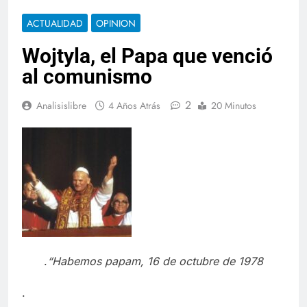
ACTUALIDAD
OPINION
Wojtyla, el Papa que venció
al comunismo
2
Analisislibre
4 Años Atrás
20 Minutos
.
“Habemos papam, 16 de octubre de 1978
.