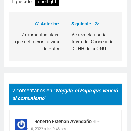
Etiquetado:
spotlight
Anterior:
Siguiente:
Navegación
de
7 momentos clave
Venezuela queda
que definieron la vida
fuera del Consejo de
entradas
de Putin
DDHH de la ONU
2 comentarios en “
Wojtyla, el Papa que venció
al comunismo
”
Roberto Esteban Avendaño
dice:
octubre 10, 2022 a las 9:46 pm