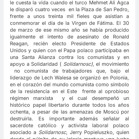
le cuesta la vida cuando el turco Mehmet Ali Agca
le disparó cuatro veces en la Plaza de San Pedro,
frente a unos treinta mil fieles que asistían a
conmemorar el día de la Virgen de Fátima. El 30
de marzo de ese mismo año se había producido
igualmente el intento de asesinato de Ronald
Reagan, recién electo Presidente de Estados
Unidos y quien con el Papa polaco participaba en
una Santa Alianza contra los comunistas y en
apoyo a Solidaridad (
Solidarnosc),
el movimiento
no comunista de trabajadores que, bajo el
liderazgo de Lech Walesa se organizó en Polonia,
en el corazón del mundo comunista como símbolo
de la resistencia en el Este frente al oprobioso
régimen marxista y el cual desempeñó un
histórico papel libertario durante todos los años
ochenta, a pesar de las amenazas de Moscú por
destruirla. Es importante además señalar al
sacerdote católico y activista laboral polaco
asociado a
Solidarnosc,
Jerry Popieluszko, quien
desde el púlpito de su iglesia mantuvo una lucha