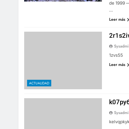
de 1999 —
…
Leer más
2r1s2
Sysadmi
1zvs55
Leer más
ACTUALIDAD
k07py
Sysadmi
kelvqpky