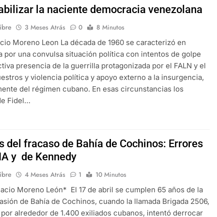
abilizar la naciente democracia venezolana
libre
3 Meses Atrás
0
8 Minutos
cio Moreno Leon La década de 1960 se caracterizó en
 por una convulsa situación política con intentos de golpe
ctiva presencia de la guerrilla protagonizada por el FALN y el
estros y violencia política y apoyo externo a la insurgencia,
ente del régimen cubano. En esas circunstancias los
de Fidel…
s del fracaso de Bahía de Cochinos: Errores
CIA y de Kennedy
libre
4 Meses Atrás
1
10 Minutos
nacio Moreno León* El 17 de abril se cumplen 65 años de la
nvasión de Bahía de Cochinos, cuando la llamada Brigada 2506,
 por alrededor de 1.400 exiliados cubanos, intentó derrocar