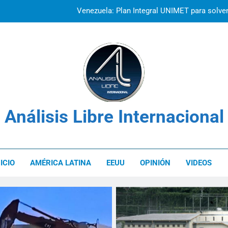
La prisión como herramienta de cont
Venezuela: Plan Integral UNIMET para solvent
Análisis Libre Internacional
NICIO
AMÉRICA LATINA
EEUU
OPINIÓN
VIDEOS