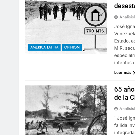
desest
Analisis
José Igna
Venezuela
Estado, a
AMERICA LATINA
OPINION
MIR, secu
especialm
intentos 
Leer más
65 año
de la 
Analisis
´ José Ig
fallida i
integrada