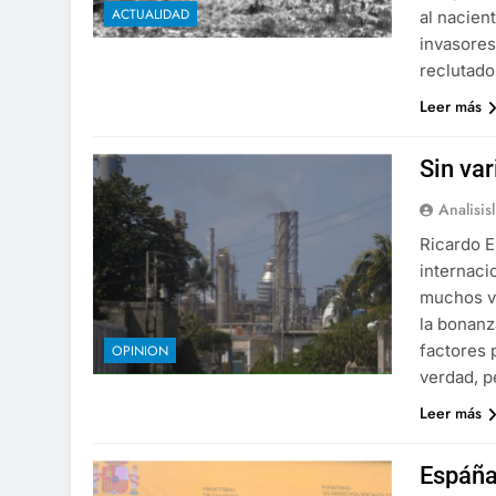
ACTUALIDAD
al nacien
invasores
reclutad
Leer más
Sin va
Analisis
Ricardo E
internaci
muchos ve
la bonanz
factores 
OPINION
verdad, 
Leer más
Espáña