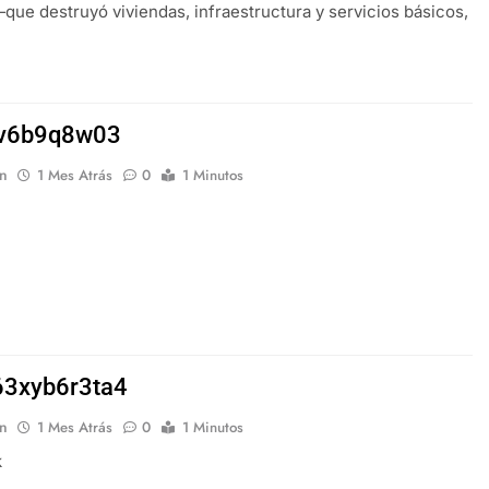
que destruyó viviendas, infraestructura y servicios básicos,
iv6b9q8w03
n
1 Mes Atrás
0
1 Minutos
63xyb6r3ta4
n
1 Mes Atrás
0
1 Minutos
k