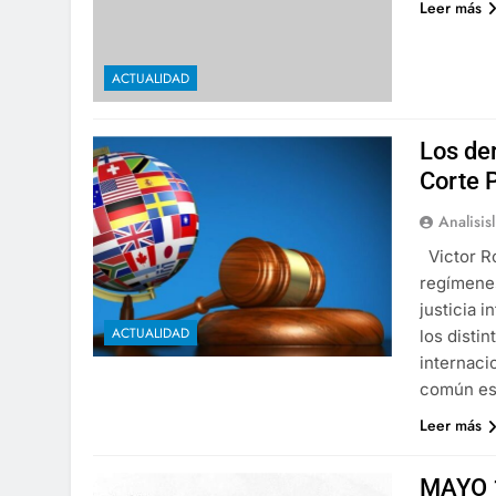
Leer más
ACTUALIDAD
Los der
Corte 
Analisis
Victor Ro
regímenes
justicia 
ACTUALIDAD
los disti
internaci
común es
Leer más
MAYO 1