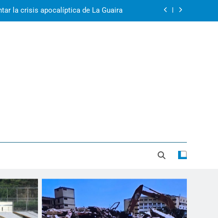
2r1s2iv6b9q8w03
k07py63xyb6r3ta4
rol: Venezuela, Cuba y Nicaragua 2026
ar la crisis apocalíptica de La Guaira
2r1s2iv6b9q8w03
k07py63xyb6r3ta4