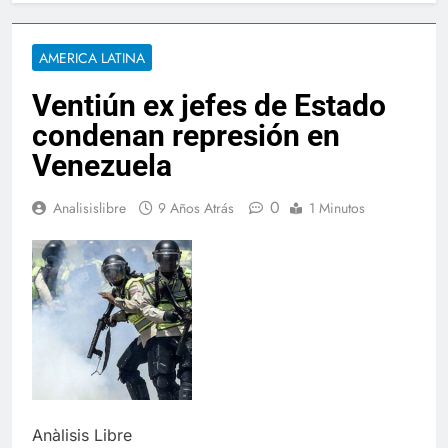
AMERICA LATINA
Ventiún ex jefes de Estado
condenan represión en
Venezuela
0
Analisislibre
9 Años Atrás
1 Minutos
Anàlisis Libre