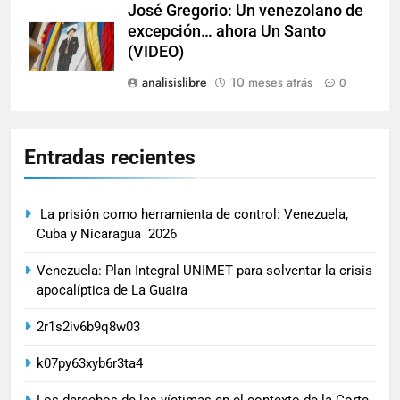
José Gregorio: Un venezolano de
excepción… ahora Un Santo
(VIDEO)
analisislibre
10 meses atrás
0
Entradas recientes
La prisión como herramienta de control: Venezuela,
Cuba y Nicaragua 2026
Venezuela: Plan Integral UNIMET para solventar la crisis
apocalíptica de La Guaira
2r1s2iv6b9q8w03
k07py63xyb6r3ta4
Los derechos de las víctimas en el contexto de la Corte