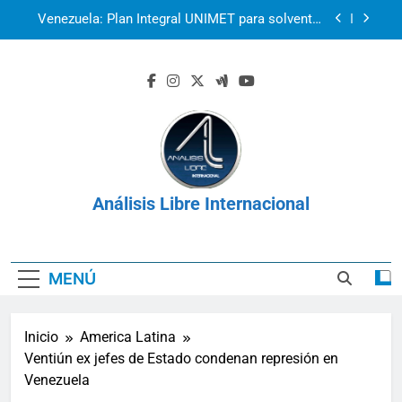
Saltar
Venezuela: Plan Integral UNIMET para solventar
al
la crisis apocalíptica de La Guaira
contenido
2r1s2iv6b9q8w03
k07py63xyb6r3ta4
La prisión como herramienta de control:
Venezuela, Cuba y Nicaragua 2026
Venezuela: Plan Integral UNIMET para solventar
la crisis apocalíptica de La Guaira
Análisis Libre Internacional
2r1s2iv6b9q8w03
k07py63xyb6r3ta4
MENÚ
Inicio
America Latina
Ventiún ex jefes de Estado condenan represión en
Venezuela