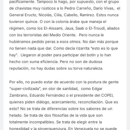
pacificamente. Tampoco lo hago, por supuesto, con el grupo
de chavistas muy rústicos a lo Pedro Carreño, Darío Vivas, el
General Eructo, Nicolás, Cilia, Cabello, Ramirez. Estos nunca
tuvieron quince. O con la colonia árabe que maneja el
régimen, como los El-Aissami, Jaua, Saab o El-Troudi, aliados
con los terroristas del Medio Oriente. Pero nunca le
hubiéramos pedido peras a esos olmos. No dan más porque
no tienen nada que dar. Como decía rizarrita “esto es lo que
hay”. Llegaron al poder para participar del botín y lo han
hecho con suma eficiencia. Pero no son de dudosa
reputación, no hay dudas sobre su torva naturaleza.
Por ello, no puedo estar de acuerdo con la postura de gente
“super-civilizada”, en olor de santidad, como Edgar
Zambrano, Eduardo Fernández o el presidente del COPEI,
quienes piden diálogo, acercamiento, reconciliación. Que es
esto? No se trata de diferencias sobre los sabores de un
helado. Se trata de dos filosofías de la vida que son
totalmente incompatibles. Se trata de elegir entre la
honestidad y la sinverguenzura. En Venezuela no se puede