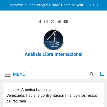
Saltar
Venezuela: Plan Integral UNIMET para solventar
al
la crisis apocalíptica de La Guaira
contenido
2r1s2iv6b9q8w03
k07py63xyb6r3ta4
La prisión como herramienta de control:
Venezuela, Cuba y Nicaragua 2026
Venezuela: Plan Integral UNIMET para solventar
la crisis apocalíptica de La Guaira
Análisis Libre Internacional
2r1s2iv6b9q8w03
k07py63xyb6r3ta4
MENÚ
Inicio
America Latina
Venezuela: Hacia la confrontación final con los restos
del régimen