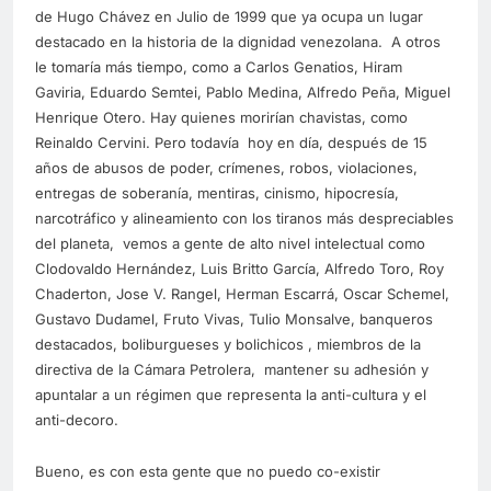
de Hugo Chávez en Julio de 1999 que ya ocupa un lugar
destacado en la historia de la dignidad venezolana. A otros
le tomaría más tiempo, como a Carlos Genatios, Hiram
Gaviria, Eduardo Semtei, Pablo Medina, Alfredo Peña, Miguel
Henrique Otero. Hay quienes morirían chavistas, como
Reinaldo Cervini. Pero todavía hoy en día, después de 15
años de abusos de poder, crímenes, robos, violaciones,
entregas de soberanía, mentiras, cinismo, hipocresía,
narcotráfico y alineamiento con los tiranos más despreciables
del planeta, vemos a gente de alto nivel intelectual como
Clodovaldo Hernández, Luis Britto García, Alfredo Toro, Roy
Chaderton, Jose V. Rangel, Herman Escarrá, Oscar Schemel,
Gustavo Dudamel, Fruto Vivas, Tulio Monsalve, banqueros
destacados, boliburgueses y bolichicos , miembros de la
directiva de la Cámara Petrolera, mantener su adhesión y
apuntalar a un régimen que representa la anti-cultura y el
anti-decoro.
Bueno, es con esta gente que no puedo co-existir