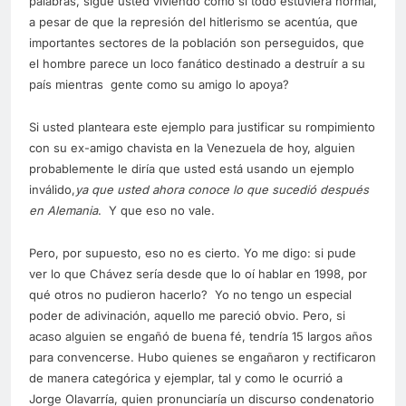
palabras, sigue usted viviendo como si todo estuviera normal,
a pesar de que la represión del hitlerismo se acentúa, que
importantes sectores de la población son perseguidos, que
el hombre parece un loco fanático destinado a destruír a su
país mientras gente como su amigo lo apoya?
Si usted planteara este ejemplo para justificar su rompimiento
con su ex-amigo chavista en la Venezuela de hoy, alguien
probablemente le diría que usted está usando un ejemplo
inválido,
ya que usted ahora conoce lo que sucedió después
en Alemania
. Y que eso no vale.
Pero, por supuesto, eso no es cierto. Yo me digo: si pude
ver lo que Chávez sería desde que lo oí hablar en 1998, por
qué otros no pudieron hacerlo? Yo no tengo un especial
poder de adivinación, aquello me pareció obvio. Pero, si
acaso alguien se engañó de buena fé, tendría 15 largos años
para convencerse. Hubo quienes se engañaron y rectificaron
de manera categórica y ejemplar, tal y como le ocurrió a
Jorge Olavarría, quien pronunciaría un discurso condenatorio