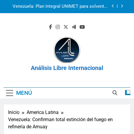
Saltar
Venezuela: Plan Integral UNIMET para solventar
al
la crisis apocalíptica de La Guaira
contenido
2r1s2iv6b9q8w03
k07py63xyb6r3ta4
La prisión como herramienta de control:
Venezuela, Cuba y Nicaragua 2026
Venezuela: Plan Integral UNIMET para solventar
la crisis apocalíptica de La Guaira
Análisis Libre Internacional
2r1s2iv6b9q8w03
k07py63xyb6r3ta4
MENÚ
Inicio
America Latina
Venezuela: Confirman total extinción del fuego en
refinería de Amuay