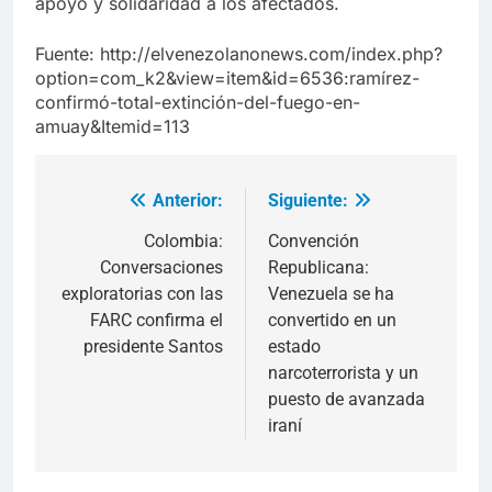
apoyo y solidaridad a los afectados.
Fuente: http://elvenezolanonews.com/index.php?
option=com_k2&view=item&id=6536:ramírez-
confirmó-total-extinción-del-fuego-en-
amuay&Itemid=113
Anterior:
Siguiente:
Navegación
de
Colombia:
Convención
Conversaciones
Republicana:
entradas
exploratorias con las
Venezuela se ha
FARC confirma el
convertido en un
presidente Santos
estado
narcoterrorista y un
puesto de avanzada
iraní