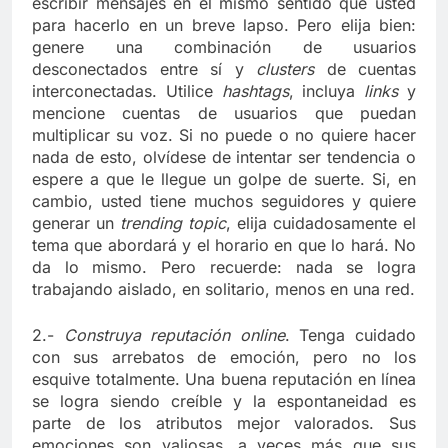
escribir mensajes en el mismo sentido que usted
para hacerlo en un breve lapso. Pero elija bien:
genere una combinación de usuarios
desconectados entre sí y
clusters
de cuentas
interconectadas. Utilice
hashtags
, incluya
links
y
mencione cuentas de usuarios que puedan
multiplicar su voz. Si no puede o no quiere hacer
nada de esto, olvídese de intentar ser tendencia o
espere a que le llegue un golpe de suerte. Si, en
cambio, usted tiene muchos seguidores y quiere
generar un
trending topic
, elija cuidadosamente el
tema que abordará y el horario en que lo hará. No
da lo mismo. Pero recuerde: nada se logra
trabajando aislado, en solitario, menos en una red.
2.-
Construya reputación online
. Tenga cuidado
con sus arrebatos de emoción, pero no los
esquive totalmente. Una buena reputación en línea
se logra siendo creíble y la espontaneidad es
parte de los atributos mejor valorados. Sus
emociones son valiosas, a veces más que sus