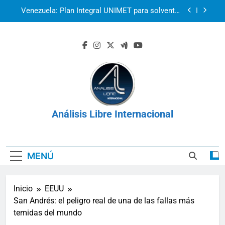
Saltar
Venezuela: Plan Integral UNIMET para solventar
al
la crisis apocalíptica de La Guaira
contenido
2r1s2iv6b9q8w03
Venezuela: La Mesa de Negociación, el
cronograma y el mandato de sensatez
La prisión como herramienta de control:
Venezuela, Cuba y Nicaragua 2026
Venezuela: Plan Integral UNIMET para solventar
la crisis apocalíptica de La Guaira
Análisis Libre Internacional
2r1s2iv6b9q8w03
MENÚ
Inicio
EEUU
San Andrés: el peligro real de una de las fallas más
temidas del mundo