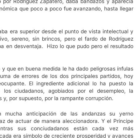
rno por Rodríguez Zapatero, daba bandazos y aparecía
nómica que poco a poco fue avanzando, hasta llegar
aba era superior desde el punto de vista intelectual y
xivo, sereno, sin brincos, pero el fardo de Rodríguez
ba en desventaja. Hizo lo que pudo pero el resultado
 y que en buena medida le ha dado peligrosas ínfulas
suma de errores de los dos principales partidos, hoy
cupante. El ingrediente adicional lo ha puesto la
 los ciudadanos, agobiados por el desempleo, la
 y, por supuesto, por la rampante corrupción.
on mucha anticipación de las andanzas su yerno
paz de actuar de manera aleccionadora. Y el Príncipe
ntras sus conciudadanos están cada vez más
ada era símbolo de creciente prosperidad y avances