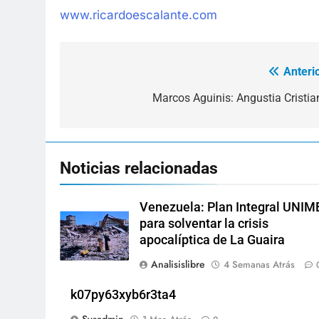
www.ricardoescalante.com
Anterio
Navegación
de
Marcos Aguinis: Angustia Cristia
entradas
Noticias relacionadas
Venezuela: Plan Integral UNIM
para solventar la crisis
apocalíptica de La Guaira
Analisislibre
4 Semanas Atrás
k07py63xyb6r3ta4
Sysadmin