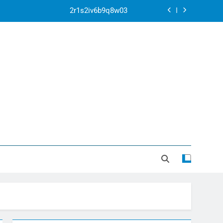
2r1s2iv6b9q8w03
k07py63xyb6r3ta4
ontexto de la Corte Penal Internacional
ar la crisis apocalíptica de La Guaira
2r1s2iv6b9q8w03
k07py63xyb6r3ta4
ontexto de la Corte Penal Internacional