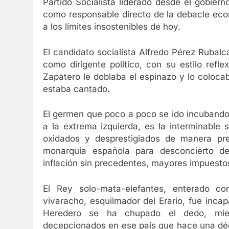
Partido Socialista liderado desde el gobie
como responsable directo de la debacle eco
a los límites insostenibles de hoy.
El candidato socialista Alfredo Pérez Rubalc
como dirigente político, con su estilo refle
Zapatero le doblaba el espinazo y lo coloca
estaba cantado.
El germen que poco a poco se ido incubando
a la extrema izquierda, es la interminable 
oxidados y desprestigiados de manera preo
monarquía española para desconcierto de
inflación sin precedentes, mayores impuestos
El Rey solo-mata-elefantes, enterado c
vivaracho, esquilmador del Erario, fue inca
Heredero se ha chupado el dedo, mie
decepcionados en ese país que hace una déc