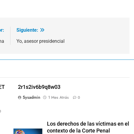
r:
Siguiente:
na
Yo, asesor presidencial
ET
2r1s2iv6b9q8w03
Sysadmin
1 Mes Atrás
0
0
Los derechos de las víctimas en el
contexto de la Corte Penal