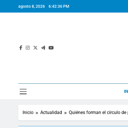
Saltar
agosto 8, 2026
6:42:37 PM
al
contenido
I
Inicio
Actualidad
Quiénes forman el círculo de