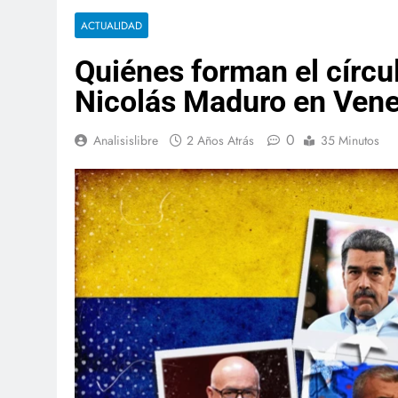
ACTUALIDAD
Quiénes forman el círcu
Nicolás Maduro en Ven
0
Analisislibre
2 Años Atrás
35 Minutos