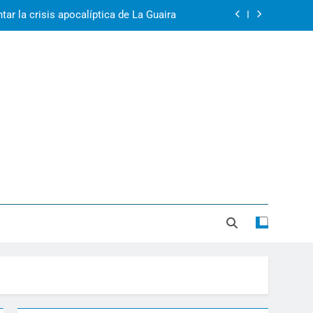
2r1s2iv6b9q8w03
k07py63xyb6r3ta4
rol: Venezuela, Cuba y Nicaragua 2026
ar la crisis apocalíptica de La Guaira
2r1s2iv6b9q8w03
k07py63xyb6r3ta4