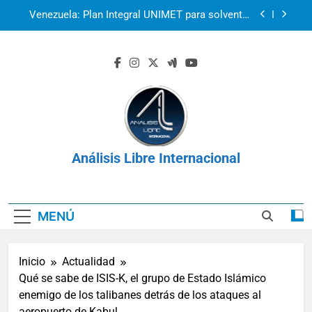
Saltar
Venezuela: Plan Integral UNIMET para solventar
al
la crisis apocalíptica de La Guaira
contenido
2r1s2iv6b9q8w03
k07py63xyb6r3ta4
La prisión como herramienta de control:
Venezuela, Cuba y Nicaragua 2026
Venezuela: Plan Integral UNIMET para solventar
la crisis apocalíptica de La Guaira
Análisis Libre Internacional
2r1s2iv6b9q8w03
k07py63xyb6r3ta4
MENÚ
Inicio
Actualidad
Qué se sabe de ISIS-K, el grupo de Estado Islámico
enemigo de los talibanes detrás de los ataques al
aeropuerto de Kabul