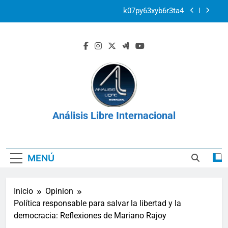
Saltar
k07py63xyb6r3ta4
al
contenido
Los derechos de las víctimas en el contexto de la
Corte Penal Internacional
Venezuela: Plan Integral UNIMET para solventar
la crisis apocalíptica de La Guaira
2r1s2iv6b9q8w03
k07py63xyb6r3ta4
Análisis Libre Internacional
Los derechos de las víctimas en el contexto de la
Corte Penal Internacional
MENÚ
Inicio
Opinion
Política responsable para salvar la libertad y la
democracia: Reflexiones de Mariano Rajoy