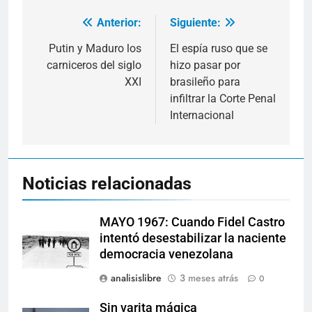
Anterior:
Siguiente:
Navegación
de
Putin y Maduro los
El espía ruso que se
carniceros del siglo
hizo pasar por
entradas
XXI
brasileño para
infiltrar la Corte Penal
Internacional
Noticias relacionadas
MAYO 1967: Cuando Fidel Castro
intentó desestabilizar la naciente
democracia venezolana
analisislibre
3 meses atrás
0
Sin varita mágica