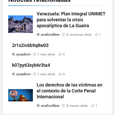
Venezuela: Plan Integral UNIMET
para solventar la crisis
apocalíptica de La Guaira
analisislibre
4 semanas atrás
1
2r1s2iv6b9q8w03
sysadmin
1 mes atrás
0
k07py63xyb6r3ta4
sysadmin
1 mes atrás
0
Los derechos de las víctimas en
el contexto de la Corte Penal
Internacional
analisislibre
2 meses atrás
1