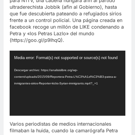
para N1TV, una cadena húngara afín al partido
ultraderechista Jobbik (afin al Gobierno), hasta
que fue descubierta pateando a refugiados sirios
frente a un control policial. Una página creada en
facebook recoge un millón de LIKE condenando a
Petra y «los Petras Lazlo» del mundo
(https://goo.gl/p9IhqQ).
Reproductor
Media error: Format(s) not supported or source(s) not found
de
vídeo
Descargar archivo: https://analisislibre.org/wp-
content/uploads/2015/09/Reportera-Petra-L%C3%A1zl%C3%B3-patea-a-
inmigrantes-sirios-Reporter-kicks-Syrian-immigrants.mp4?_=1
Varios periodistas de medios internacionales
filmaban la huida, cuando la camarógrafa Petra