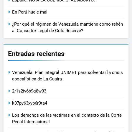
Espáña: NO A LA GUERRA, SÍ AL ABORTO!
En Perú huele mal
¿Por qué el régimen de Venezuela mantiene como rehén
al Consultor Legal de Gold Reserve?
Entradas recientes
Venezuela: Plan Integral UNIMET para solventar la crisis
apocalíptica de La Guaira
2r1s2iv6b9q8w03
k07py63xyb6r3ta4
Los derechos de las víctimas en el contexto de la Corte
Penal Internacional