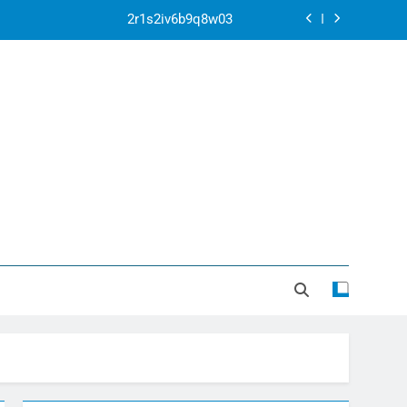
2r1s2iv6b9q8w03
k07py63xyb6r3ta4
ontexto de la Corte Penal Internacional
ar la crisis apocalíptica de La Guaira
2r1s2iv6b9q8w03
k07py63xyb6r3ta4
ontexto de la Corte Penal Internacional