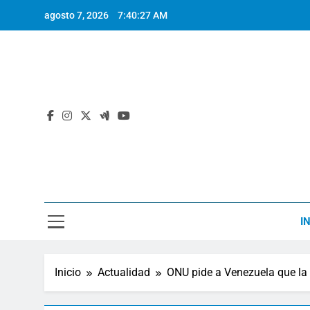
Saltar
agosto 7, 2026
7:40:27 AM
al
contenido
I
Inicio
Actualidad
ONU pide a Venezuela que la de