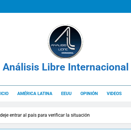
Los derechos de las víctimas en el c
Venezuela: Plan Integral UNIMET para solvent
Análisis Libre Internacional
Los derechos de las víctimas en el c
NICIO
AMÉRICA LATINA
EEUU
OPINIÓN
VIDEOS
je entrar al país para verificar la situación