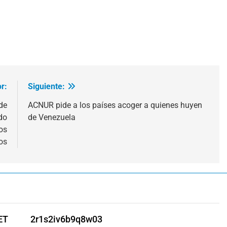
r:
Siguiente:
de
ACNUR pide a los países acoger a quienes huyen
do
de Venezuela
os
os
ET
2r1s2iv6b9q8w03