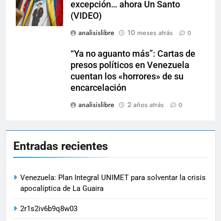
excepción… ahora Un Santo
(VIDEO)
analisislibre
10 meses atrás
0
“Ya no aguanto más”: Cartas de
presos políticos en Venezuela
cuentan los «horrores» de su
encarcelación
analisislibre
2 años atrás
0
Entradas recientes
Venezuela: Plan Integral UNIMET para solventar la crisis
apocalíptica de La Guaira
2r1s2iv6b9q8w03