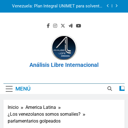
Saltar
Venezuela: Plan Integral UNIMET para solventar
al
la crisis apocalíptica de La Guaira
contenido
2r1s2iv6b9q8w03
k07py63xyb6r3ta4
La prisión como herramienta de control:
Venezuela, Cuba y Nicaragua 2026
Venezuela: Plan Integral UNIMET para solventar
la crisis apocalíptica de La Guaira
Análisis Libre Internacional
2r1s2iv6b9q8w03
k07py63xyb6r3ta4
MENÚ
Inicio
America Latina
¿Los venezolanos somos somalíes?
parlamentarios golpeados