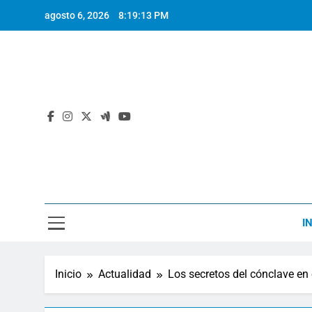
Saltar
agosto 6, 2026
8:19:13 PM
al
contenido
I
Inicio
Actualidad
Los secretos del cónclave en 