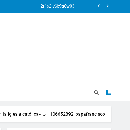
2r1s2iv6b9q8w03
k07py63xyb6r3ta4
ontexto de la Corte Penal Internacional
ar la crisis apocalíptica de La Guaira
2r1s2iv6b9q8w03
k07py63xyb6r3ta4
ontexto de la Corte Penal Internacional
 la Iglesia católica»
_106652392_papafrancisco