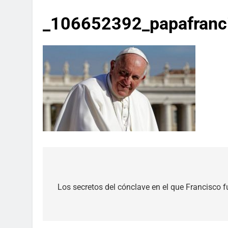
_106652392_papafranc
Navegación
de
Los secretos del cónclave en el que Francisco f
entradas