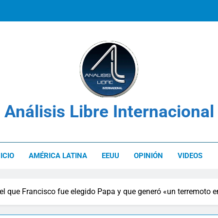
Los derechos de las víctimas en el c
Venezuela: Plan Integral UNIMET para solvent
Análisis Libre Internacional
Los derechos de las víctimas en el c
NICIO
AMÉRICA LATINA
EEUU
OPINIÓN
VIDEOS
el que Francisco fue elegido Papa y que generó «un terremoto en