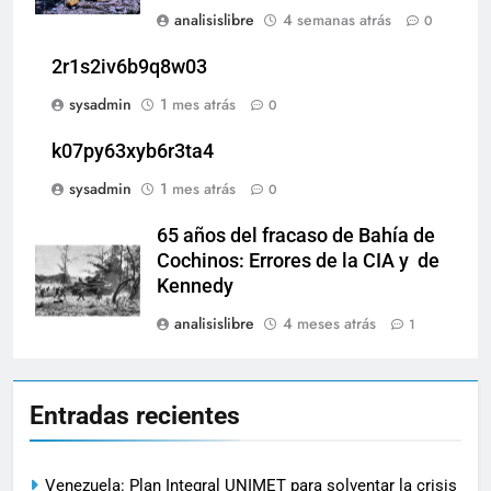
analisislibre
4 semanas atrás
0
2r1s2iv6b9q8w03
sysadmin
1 mes atrás
0
k07py63xyb6r3ta4
sysadmin
1 mes atrás
0
65 años del fracaso de Bahía de
Cochinos: Errores de la CIA y de
Kennedy
analisislibre
4 meses atrás
1
Entradas recientes
Venezuela: Plan Integral UNIMET para solventar la crisis