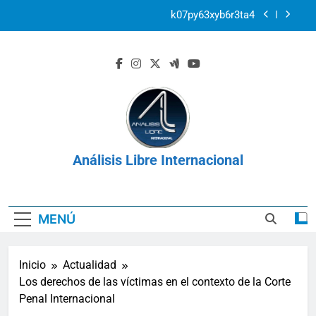
Saltar
k07py63xyb6r3ta4
al
contenido
Los derechos de las víctimas en el contexto de la
Corte Penal Internacional
Venezuela: Plan Integral UNIMET para solventar
la crisis apocalíptica de La Guaira
2r1s2iv6b9q8w03
k07py63xyb6r3ta4
Análisis Libre Internacional
Los derechos de las víctimas en el contexto de la
Corte Penal Internacional
MENÚ
Inicio
Actualidad
Los derechos de las víctimas en el contexto de la Corte
Penal Internacional