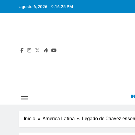
Saltar
agosto 6, 2026
9:16:26 PM
al
contenido
I
Inicio
America Latina
Legado de Chávez ensom