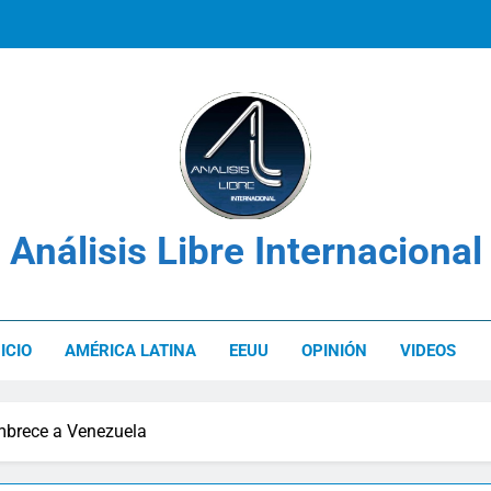
Los derechos de las víctimas en el c
Venezuela: Plan Integral UNIMET para solvent
Análisis Libre Internacional
Los derechos de las víctimas en el c
NICIO
AMÉRICA LATINA
EEUU
OPINIÓN
VIDEOS
brece a Venezuela