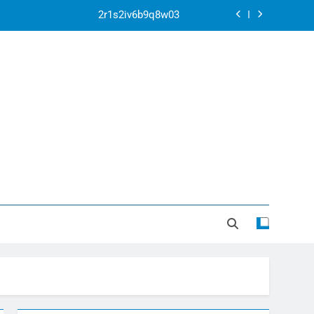
2r1s2iv6b9q8w03
k07py63xyb6r3ta4
ontexto de la Corte Penal Internacional
ar la crisis apocalíptica de La Guaira
2r1s2iv6b9q8w03
k07py63xyb6r3ta4
ontexto de la Corte Penal Internacional