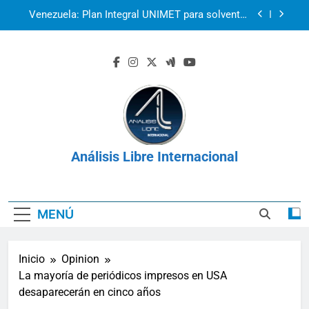
Saltar
Venezuela: Plan Integral UNIMET para solventar
al
la crisis apocalíptica de La Guaira
contenido
2r1s2iv6b9q8w03
k07py63xyb6r3ta4
La prisión como herramienta de control:
Venezuela, Cuba y Nicaragua 2026
Venezuela: Plan Integral UNIMET para solventar
la crisis apocalíptica de La Guaira
Análisis Libre Internacional
2r1s2iv6b9q8w03
k07py63xyb6r3ta4
MENÚ
Inicio
Opinion
La mayoría de periódicos impresos en USA
desaparecerán en cinco años