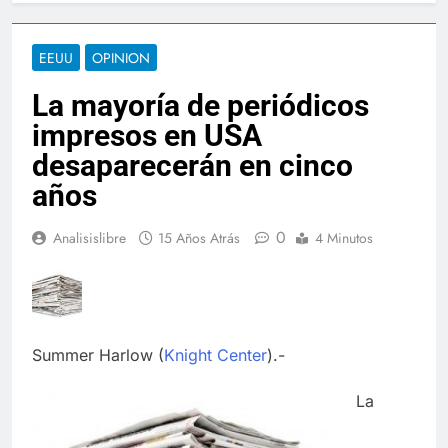
EEUU
OPINION
La mayoría de periódicos
impresos en USA
desaparecerán en cinco
años
0
Analisislibre
15 Años Atrás
4 Minutos
Summer Harlow (
Knight Center
).-
La