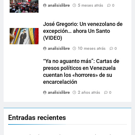
analisislibre
5 meses atrás
0
José Gregorio: Un venezolano de
excepción… ahora Un Santo
(VIDEO)
analisislibre
10 meses atrás
0
“Ya no aguanto más”: Cartas de
presos políticos en Venezuela
cuentan los «horrores» de su
encarcelación
analisislibre
2 años atrás
0
Entradas recientes