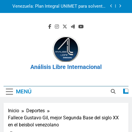
Saltar
Venezuela: Plan Integral UNIMET para solventar
al
la crisis apocalíptica de La Guaira
contenido
2r1s2iv6b9q8w03
k07py63xyb6r3ta4
La prisión como herramienta de control:
Venezuela, Cuba y Nicaragua 2026
Venezuela: Plan Integral UNIMET para solventar
la crisis apocalíptica de La Guaira
Análisis Libre Internacional
2r1s2iv6b9q8w03
k07py63xyb6r3ta4
MENÚ
Inicio
Deportes
Fallece Gustavo Gil, mejor Segunda Base del siglo XX
en el beisbol venezolano