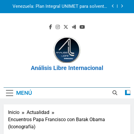
Saltar
2r1s2iv6b9q8w03
al
contenido
k07py63xyb6r3ta4
La prisión como herramienta de control:
Venezuela, Cuba y Nicaragua 2026
Venezuela: Plan Integral UNIMET para solventar
la crisis apocalíptica de La Guaira
2r1s2iv6b9q8w03
Análisis Libre Internacional
k07py63xyb6r3ta4
MENÚ
Inicio
Actualidad
Encuentros Papa Francisco con Barak Obama
(Iconografía)