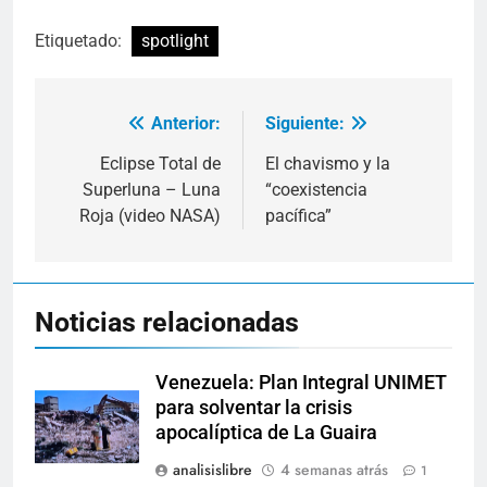
Etiquetado:
spotlight
Anterior:
Siguiente:
Navegación
de
Eclipse Total de
El chavismo y la
Superluna – Luna
“coexistencia
entradas
Roja (video NASA)
pacífica”
Noticias relacionadas
Venezuela: Plan Integral UNIMET
para solventar la crisis
apocalíptica de La Guaira
analisislibre
4 semanas atrás
1