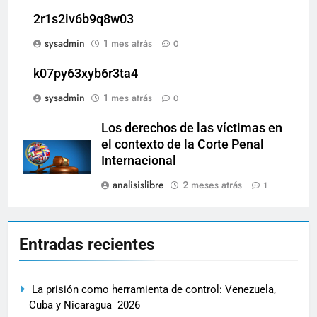
2r1s2iv6b9q8w03
sysadmin
1 mes atrás
0
k07py63xyb6r3ta4
sysadmin
1 mes atrás
0
Los derechos de las víctimas en
el contexto de la Corte Penal
Internacional
analisislibre
2 meses atrás
1
Entradas recientes
La prisión como herramienta de control: Venezuela,
Cuba y Nicaragua 2026