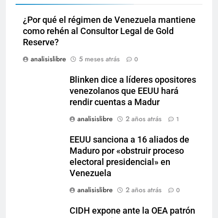
¿Por qué el régimen de Venezuela mantiene
como rehén al Consultor Legal de Gold
Reserve?
analisislibre
5 meses atrás
0
Blinken dice a líderes opositores
venezolanos que EEUU hará
rendir cuentas a Madur
analisislibre
2 años atrás
1
EEUU sanciona a 16 aliados de
Maduro por «obstruir proceso
electoral presidencial» en
Venezuela
analisislibre
2 años atrás
0
CIDH expone ante la OEA patrón