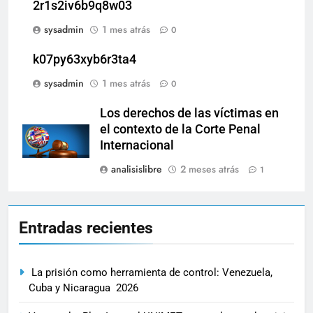
2r1s2iv6b9q8w03
sysadmin
1 mes atrás
0
k07py63xyb6r3ta4
sysadmin
1 mes atrás
0
Los derechos de las víctimas en
el contexto de la Corte Penal
Internacional
analisislibre
2 meses atrás
1
Entradas recientes
La prisión como herramienta de control: Venezuela,
Cuba y Nicaragua 2026