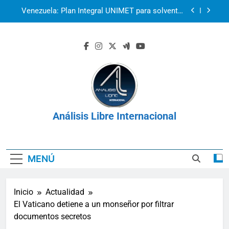
Saltar
Venezuela: Plan Integral UNIMET para solventar
al
la crisis apocalíptica de La Guaira
contenido
2r1s2iv6b9q8w03
k07py63xyb6r3ta4
La prisión como herramienta de control:
Venezuela, Cuba y Nicaragua 2026
Venezuela: Plan Integral UNIMET para solventar
la crisis apocalíptica de La Guaira
Análisis Libre Internacional
2r1s2iv6b9q8w03
k07py63xyb6r3ta4
MENÚ
Inicio
Actualidad
El Vaticano detiene a un monseñor por filtrar
documentos secretos