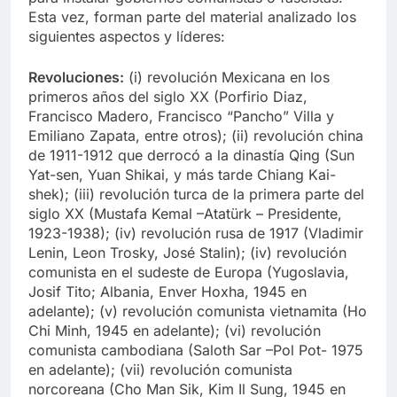
Esta vez, forman parte del material analizado los
siguientes aspectos y líderes:
Revoluciones:
(i) revolución Mexicana en los
primeros años del siglo XX (Porfirio Diaz,
Francisco Madero, Francisco “Pancho” Villa y
Emiliano Zapata, entre otros); (ii) revolución china
de 1911-1912 que derrocó a la dinastía Qing (Sun
Yat-sen, Yuan Shikai, y más tarde Chiang Kai-
shek); (iii) revolución turca de la primera parte del
siglo XX (Mustafa Kemal –Atatürk – Presidente,
1923-1938); (iv) revolución rusa de 1917 (Vladimir
Lenin, Leon Trosky, José Stalin); (iv) revolución
comunista en el sudeste de Europa (Yugoslavia,
Josif Tito; Albania, Enver Hoxha, 1945 en
adelante); (v) revolución comunista vietnamita (Ho
Chi Minh, 1945 en adelante); (vi) revolución
comunista cambodiana (Saloth Sar –Pol Pot- 1975
en adelante); (vii) revolución comunista
norcoreana (Cho Man Sik, Kim Il Sung, 1945 en