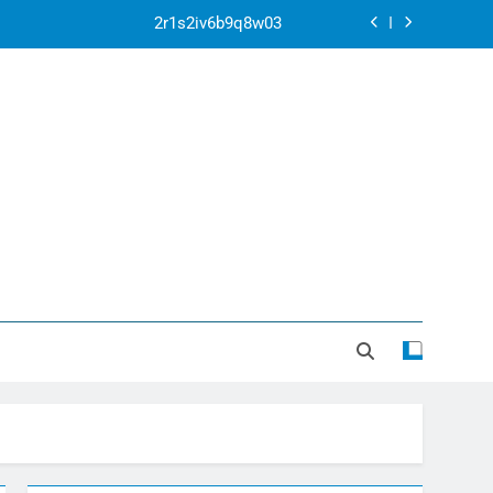
2r1s2iv6b9q8w03
k07py63xyb6r3ta4
ontexto de la Corte Penal Internacional
ar la crisis apocalíptica de La Guaira
2r1s2iv6b9q8w03
k07py63xyb6r3ta4
ontexto de la Corte Penal Internacional