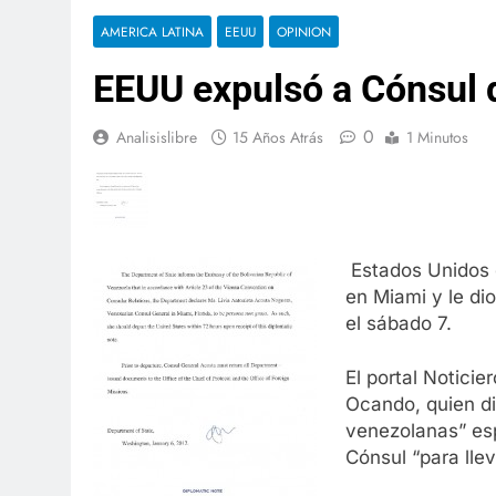
AMERICA LATINA
EEUU
OPINION
EEUU expulsó a Cónsul 
0
Analisislibre
15 Años Atrás
1 Minutos
Estados Unidos 
en Miami y le dio
el sábado 7.
El portal Noticie
Ocando, quien di
venezolanas” esp
Cónsul “para llev