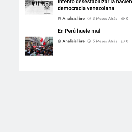
intentó desestabilizar la nacie
democracia venezolana
Analisislibre
3 Meses Atrás
0
En Perú huele mal
Analisislibre
5 Meses Atrás
0