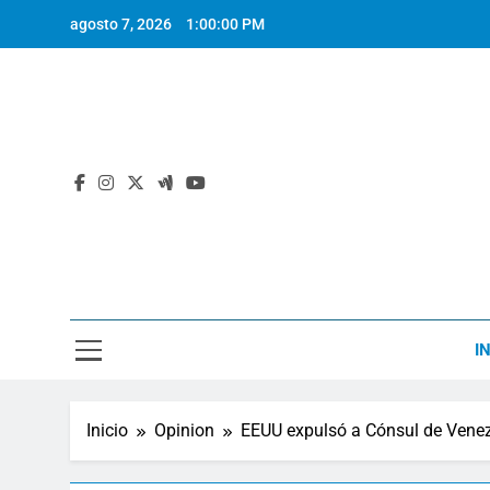
Saltar
agosto 7, 2026
1:00:00 PM
al
contenido
I
Inicio
Opinion
EEUU expulsó a Cónsul de Vene