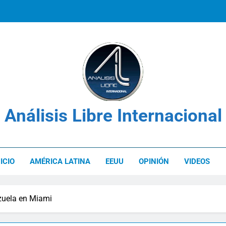
Los derechos de las víctimas en el c
Venezuela: Plan Integral UNIMET para solvent
Análisis Libre Internacional
Los derechos de las víctimas en el c
NICIO
AMÉRICA LATINA
EEUU
OPINIÓN
VIDEOS
zuela en Miami