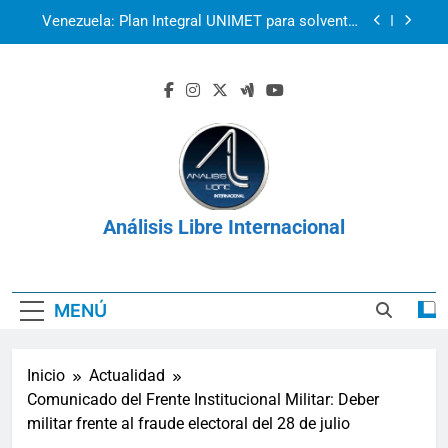
Saltar
Venezuela: Plan Integral UNIMET para solventar
al
la crisis apocalíptica de La Guaira
contenido
2r1s2iv6b9q8w03
Venezuela: La Mesa de Negociación, el
cronograma y el mandato de sensatez
La prisión como herramienta de control:
Venezuela, Cuba y Nicaragua 2026
Venezuela: Plan Integral UNIMET para solventar
la crisis apocalíptica de La Guaira
Análisis Libre Internacional
2r1s2iv6b9q8w03
MENÚ
Inicio
Actualidad
Comunicado del Frente Institucional Militar: Deber
militar frente al fraude electoral del 28 de julio