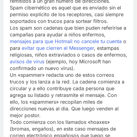
remitidos a un gran número de direcciones.
Spam cibernético es aquel que es enviado sin el
permiso explícito de los receptores, casi siempre
soportados con trucos para sortear filtros.
Los spam son cadenas que bien puden referirise a
campañas para ayudar a niños enfermos,
mensajes para que Hotmail no cancele tu cuenta
o
para
evitar que cierren el Messenger
, estampas
religiosas, niños extraviados o casos de enfermos,
avisos de virus
(ejemplo, hoy Microsoft han
confirmado un nuevo virus).
Un «spammer» redacta uno de estos correos
trucos y los lanza a la red. La cadena comienza a
circular y a ello contribuye cada persona que
agrega su listado y retrasmite el mensaje. Con
ello, los «spammers» recopilan miles de
direcciones nuevas al día. Que luego venden al
mejor postor.
Todo comienza con los llamados «hoaxes»
(bromas, engaños), en este caso mensajes de
correo electrónico engañosos que luego se