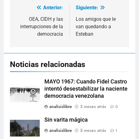
Anterior:
Siguiente:
Navegación
de
OEA, CIDH y las
Los amigos que le
interrupciones de la
van quedando a
entradas
democracia
Esteban
Noticias relacionadas
MAYO 1967: Cuando Fidel Castro
intentó desestabilizar la naciente
democracia venezolana
analisislibre
3 meses atrás
0
Sin varita mágica
analisislibre
5 meses atrás
1