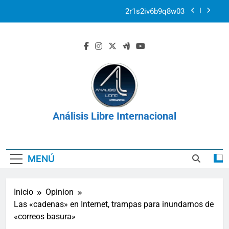
Saltar
2r1s2iv6b9q8w03
al
contenido
k07py63xyb6r3ta4
La prisión como herramienta de control:
Venezuela, Cuba y Nicaragua 2026
Venezuela: Plan Integral UNIMET para solventar
la crisis apocalíptica de La Guaira
2r1s2iv6b9q8w03
Análisis Libre Internacional
k07py63xyb6r3ta4
MENÚ
Inicio
Opinion
Las «cadenas» en Internet, trampas para inundarnos de
«correos basura»