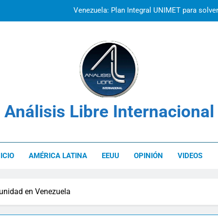
Venezuela: Plan Integral UNIMET para solvent
La prisión como herramienta de cont
Venezuela: Plan Integral UNIMET para solvent
Análisis Libre Internacional
NICIO
AMÉRICA LATINA
EEUU
OPINIÓN
VIDEOS
punidad en Venezuela