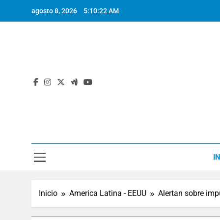
Saltar
agosto 8, 2026
5:10:22 AM
al
contenido
I
Inicio
America Latina - EEUU
Alertan sobre im