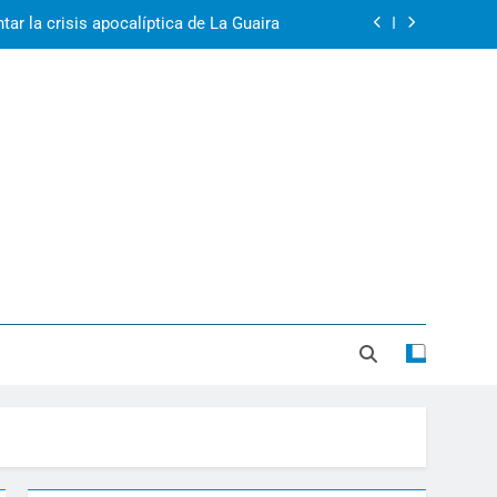
ar la crisis apocalíptica de La Guaira
2r1s2iv6b9q8w03
k07py63xyb6r3ta4
rol: Venezuela, Cuba y Nicaragua 2026
ar la crisis apocalíptica de La Guaira
2r1s2iv6b9q8w03
k07py63xyb6r3ta4